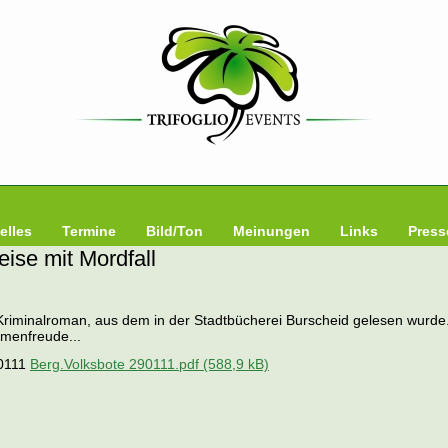
elles
Termine
Bild/Ton
Meinungen
Links
Press
ise mit Mordfall
r Kriminalroman, aus dem in der Stadtbücherei Burscheid gelesen wurde
menfreude...
Berg.Volksbote 290111.pdf
(588,9 kB)